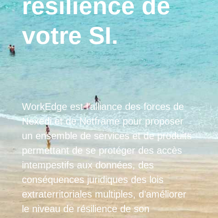
résilience de
votre SI.
WorkEdge est l’alliance des forces de
Nexedi et de Netframe pour proposer
un ensemble de services et de produits
permettant de se protéger des accès
intempestifs aux données, des
conséquences juridiques des lois
extraterritoriales multiples, d’améliorer
le niveau de résilience de son