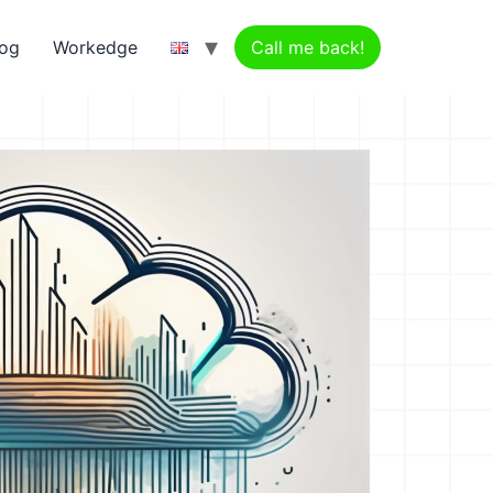
log
Workedge
Call me back!