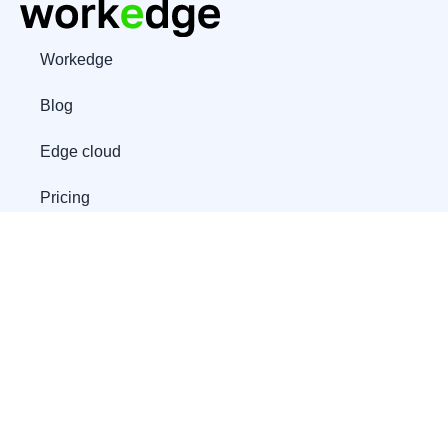
Workedge
Blog
Edge cloud
Pricing
© 2024 workedge
Newsletter
The only office suite where everything stays only with you
Subscribe