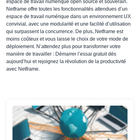
espace de travail numérique open source et souverain.
Netframe offre toutes les fonctionnalités attendues d’un
espace de travail numérique dans un environnement UX
convivial, avec une modularité et une facilité d’utilisation
qui surpassent la concurrence. De plus, Netframe est
moins coûteux et vous laisse le choix de votre mode de
déploiement. N’attendez plus pour transformer votre
manière de travailler :
Démarrer l’essai gratuit
dès
aujourd’hui et rejoignez la révolution de la productivité
avec Netframe.
Tr
de
Sol
Alt
à M
pou