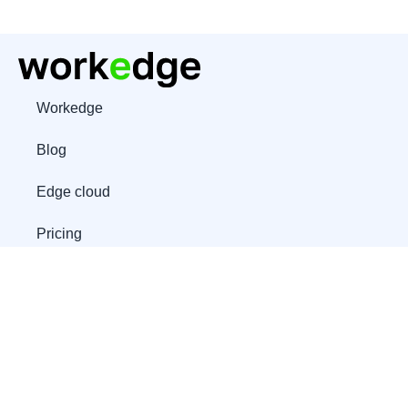
Workedge
Blog
Edge cloud
Pricing
© 2024 workedge
Newsletter
The only office suite where everything stays only with you